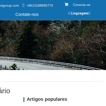
Conecte-se
rstgroup.com
+8613188895770
Linguagem
Contate-nos
ário
Artigos populares