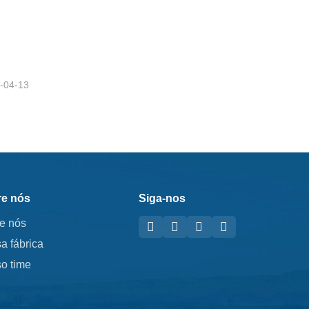
Poste H galvanizado por imersão a quente
-04-13
e nós
Siga-nos
e nós
a fábrica
o time