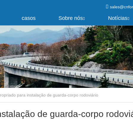
sales@cnfo
casos
Sobre nós
Notícias
opriado para instalação de guarda-corpo rodoviário
stalação de guarda-corpo rodovi