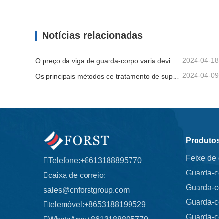
Guarda-corpo Rodoviário
Viga de
Contate agora
Contat
Notícias relacionadas
2024-04-18
O preço da viga de guarda-corpo varia devido a vários fatores
2024-04-09
Os principais métodos de tratamento de superfície para vigas de guarda-corpo
Produto
Feixe de
Telefone:
+8613188895770
Guarda-c
caixa de correio:
Guarda-c
sales@cnforstgroup.com
Guarda-c
telemóvel:
+8653188199529
Guarda-c