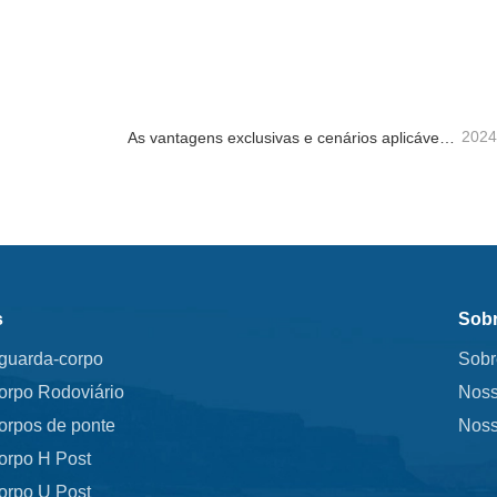
 guarda-corpo
e agora
Contate agora
2024
As vantagens exclusivas e cenários aplicáveis ​​do guarda-corpo rodoviário
s
Sobr
 guarda-corpo
Sobr
orpo Rodoviário
Noss
orpos de ponte
Noss
orpo H Post
orpo U Post