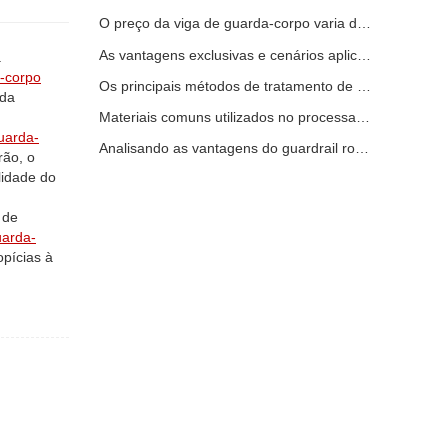
O preço da viga de guarda-corpo varia devido a vários fatores
As vantagens exclusivas e cenários aplicáveis ​​do guarda-corpo rodoviário
.
-corpo
Os principais métodos de tratamento de superfície para vigas de guarda-corpo
 da
Materiais comuns utilizados no processamento de guarda-corpos rodoviários
uarda-
Analisando as vantagens do guardrail rodoviário
rão, o
lidade do
 de
uarda-
opícias à