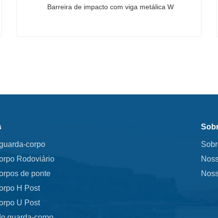
Barreira de impacto com viga metálica W
Barreira de impacto com viga metálica W
Contate agora
s
Sobr
 guarda-corpo
Sobr
orpo Rodoviário
Noss
orpos de ponte
Noss
orpo H Post
orpo U Post
do guarda-corpo