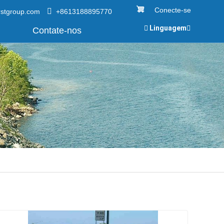
Conecte-se
rstgroup.com
+8613188895770
Linguagem
Contate-nos