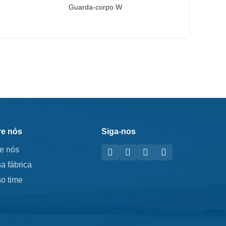
Guarda-corpo W
Guarda-corpo W
Contate agora
e nós
Siga-nos
e nós
a fábrica
o time