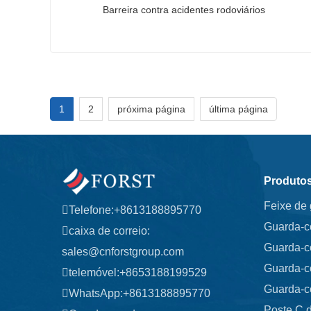
Barreira contra acidentes rodoviários
Barreira contra acidentes rodoviários
Contate agora
1
2
próxima página
última página
Produto
Feixe de
Telefone:
+8613188895770
Guarda-c
caixa de correio:
Guarda-c
sales@cnforstgroup.com
Guarda-c
telemóvel:
+8653188199529
Guarda-c
WhatsApp:
+8613188895770
Poste C 