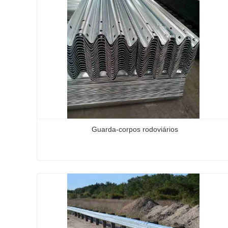
Guarda-corpos rodoviários
Guarda-corpos rodoviários
Contate agora