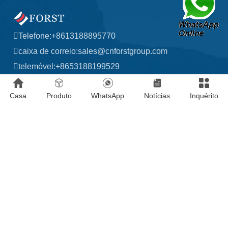
Telefone:
+8613188895770
caixa de correio:
sales@cnforstgroup.com
telemóvel:
+8653188199529
WhatsApp:
+8613188895770
Casa
Produto
WhatsApp
Notícias
Inquérito
O endereço da empresa:
Zona de Desenvolvimento Econômico de Guanxian,
Província de Shandong, China
LIGAÇÕES:
Baidu
Copyright © 2020-2025 Forst (Shandong) Co., Ltd.