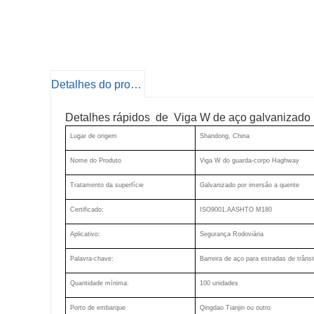
Detalhes do produto
Detalhes rápidos de Viga W de aço galvanizado
Lugar de origem
Shandong, China
Nome do Produto
Viga W do guarda-corpo Haghway
Tratamento da superfície
Galvanizado por imersão a quente
Certificado:
ISO9001,AASHTO M180
Aplicativo:
Segurança Rodoviária
Palavra-chave:
Barreira de aço para estradas de trânsi
Quantidade mínima:
100 unidades
Porto de embarque
Qingdao Tianjin ou outro