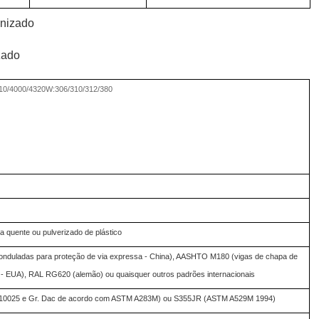
anizado
zado
10/4000/4320W:306/310/312/380
 quente ou pulverizado de plástico
 onduladas para proteção de via expressa - China), AASHTO M180 (vigas de chapa de
 - EUA), RAL RG620 (alemão) ou quaisquer outros padrões internacionais
10025 e Gr. Dac de acordo com ASTM A283M) ou S355JR (ASTM A529M 1994)