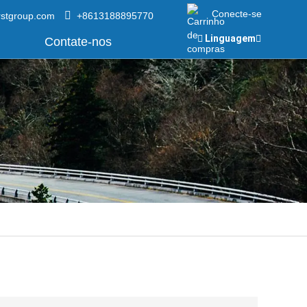
Conecte-se
rstgroup.com
+8613188895770
Linguagem
Contate-nos