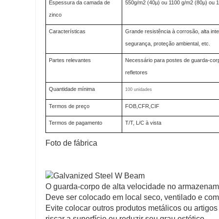
Espessura da camada de
550g/m2 (40µ) ou 1100 g/m2 (80µ) ou 1
zinco
Características
Grande resistência à corrosão, alta int
segurança, proteção ambiental, etc.
Partes relevantes
Necessário para postes de guarda-corpo
refletores
Quantidade mínima
100 unidades
Termos de preço
FOB,CFR,CIF
Termos de pagamento
T/T, L/C à vista
Foto de fábrica
O guarda-corpo de alta velocidade no armazename
Deve ser colocado em local seco, ventilado e com
Evite colocar outros produtos metálicos ou artigo
riscar a superfície ou reduzir seu grau estético.