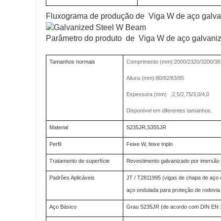
Fluxograma de produção de Viga W de aço galv
Parâmetro do produto de Viga W de aço galvani
Tamanhos normais
Comprimento (mm):2000/2320/3200/38
Altura (mm):80/82/83/85
Espessura (mm)
:2,5/2,75/3,0/4,0
Disponível em diferentes tamanhos.
Material
S235JR,S355JR
Perfil
Feixe W, feixe triplo
Tratamento de superfície
Revestimento galvanizado por imersão a
Padrões Aplicáveis
JT / T2811995 (vigas de chapa de aço
aço ondulada para proteção de rodovia
Aço Básico
Grau S235JR (de acordo com DIN EN 