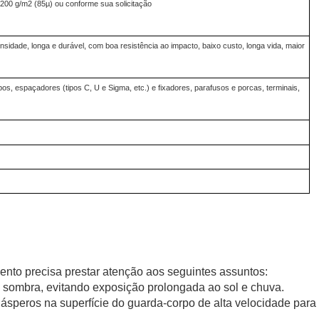
200 g/m2 (85µ) ou conforme sua solicitação
ensidade, longa e durável, com boa resistência ao impacto, baixo custo, longa vida, maior
s, espaçadores (tipos C, U e Sigma, etc.) e fixadores, parafusos e porcas, terminais,
nto precisa prestar atenção aos seguintes assuntos:
 sombra, evitando exposição prolongada ao sol e chuva.
s ásperos na superfície do guarda-corpo de alta velocidade para