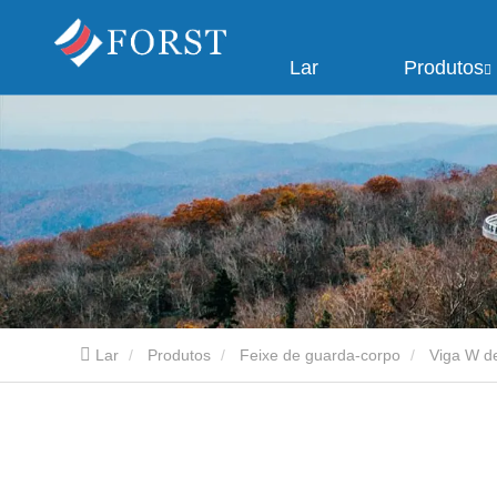
Lar
Produtos
Lar
Produtos
Feixe de guarda-corpo
Viga W d