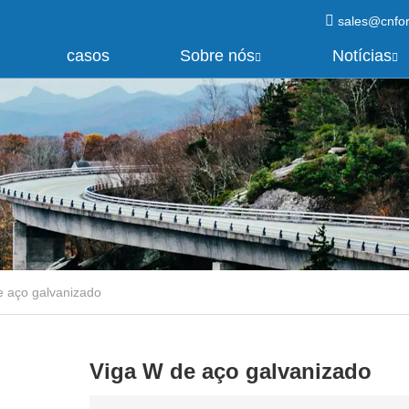
sales@cnfo
casos
Sobre nós
Notícias
e aço galvanizado
Viga W de aço galvanizado