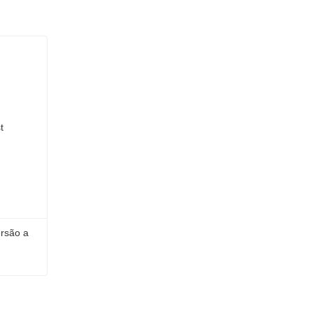
rsão a 
Poste H galvanizado por imersão a quente