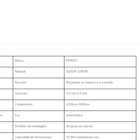
FORST
Marca:
Material
S235JR S355JR
Recurso:
Resistente ao impacto e à corrosão
Grossura:
2,5 mm-4,0 mm
Comprimento
4130mm,4320mm
to
Cor:
prata branca
Detalhes da embalagem
20 peças por pacote
capacidade de fornecimento
15.000 toneladas/por ano