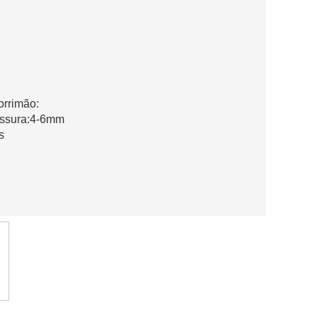
orrimão:
essura:4-6mm
s