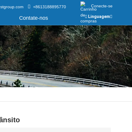
Conecte-se
rstgroup.com
+8613188895770
Linguagem
Contate-nos
ânsito