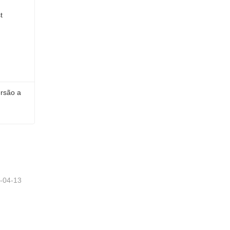
rsão a 
Poste H galvanizado por imersão a quente
-04-13