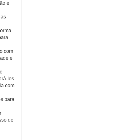
ção e
 as
forma
para
do com
dade e
 e
rá-los.
cia com
os para
r
sso de