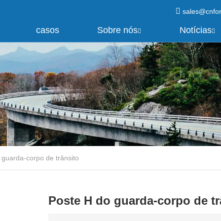
sales@cnfo
casos
Sobre nós
Notícias
 guarda-corpo de trânsito
Poste H do guarda-corpo de tr