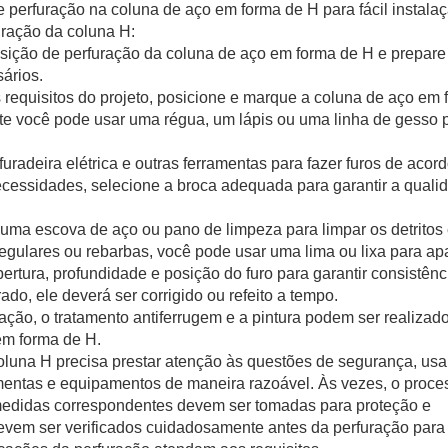
 perfuração na coluna de aço em forma de H para fácil instala
furação da coluna H:
osição de perfuração da coluna de aço em forma de H e prepare
ários.
requisitos do projeto, posicione e marque a coluna de aço em 
nte você pode usar uma régua, um lápis ou uma linha de gesso 
uradeira elétrica e outras ferramentas para fazer furos de acor
cessidades, selecione a broca adequada para garantir a quali
uma escova de aço ou pano de limpeza para limpar os detritos
regulares ou rebarbas, você pode usar uma lima ou lixa para apa
bertura, profundidade e posição do furo para garantir consistên
ado, ele deverá ser corrigido ou refeito a tempo.
ração, o tratamento antiferrugem e a pintura podem ser realizad
 em forma de H.
oluna H precisa prestar atenção às questões de segurança, usa
amentas e equipamentos de maneira razoável. Às vezes, o proce
e medidas correspondentes devem ser tomadas para proteção e
 devem ser verificados cuidadosamente antes da perfuração para