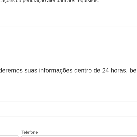
icações da perfuração atendam aos requisitos.
eremos suas informações dentro de 24 horas, b
Telefone