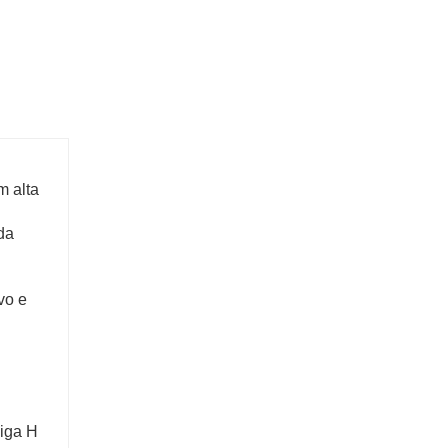
m alta
 da
vo e
viga H