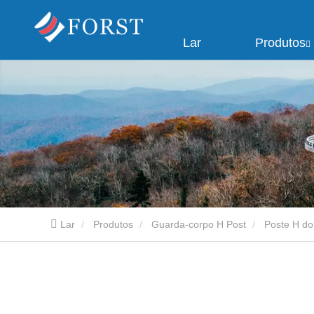
Lar
Produtos
Lar
Produtos
Guarda-corpo H Post
Poste H do