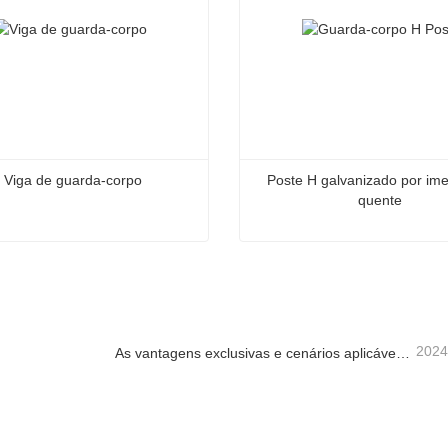
Viga de guarda-corpo
Poste H galvanizado por ime
quente
 guarda-corpo
ate agora
Contate agora
2024
As vantagens exclusivas e cenários aplicáveis ​​do guarda-corpo rodoviário