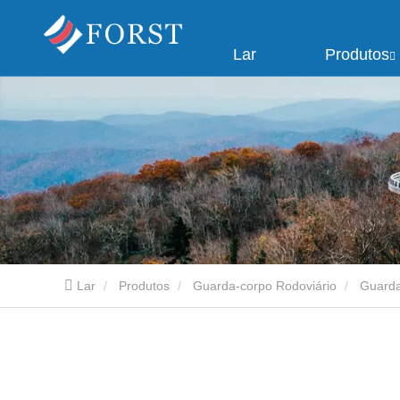
Lar
Produtos
Lar
Produtos
Guarda-corpo Rodoviário
Guarda