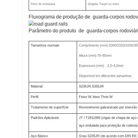
Porto de embarque
Qingdao Tianjin ou outro
Fluxograma de produção de guarda-corpos rodov
Parâmetro do produto de guarda-corpos rodoviár
Tamanhos normais
Comprimento (mm):2000/2320/3200/38
Altura (mm):75-85mm
Espessura (mm)
:2,5-4,0mm
Disponível em diferentes tamanhos.
Material
S235JR,S355JR
Perfil
Feixe W, feixe Thrie W
Tratamento de superfície
Revestimento galvanizado por imersão a
Padrões Aplicáveis
JT / T2811995 (vigas de chapa de aço
aço ondulada para proteção de rodovia
Aço Básico
Grau S235JR (de acordo com DIN EN 