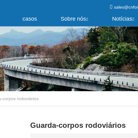
sales@cnfo
casos
Sobre nós
Notícias
-corpos rodoviários
Guarda-corpos rodoviários