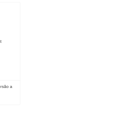
rsão a 
Poste H galvanizado por imersão a quente