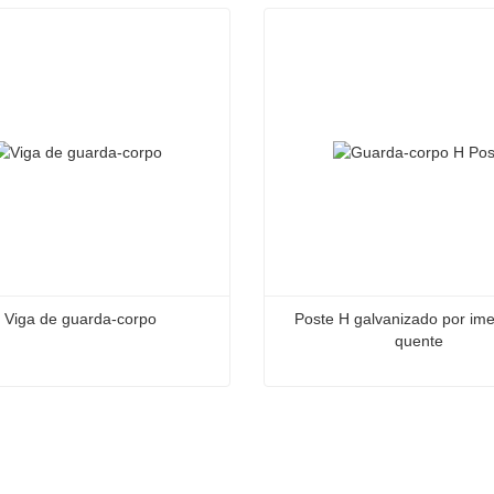
Viga de guarda-corpo
Poste H galvanizado por ime
quente
 guarda-corpo
ate agora
Contate agora