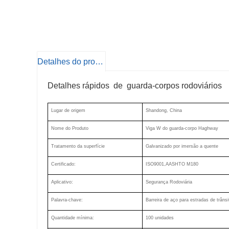
Detalhes do produto
Detalhes rápidos de guarda-corpos rodoviários
Lugar de origem
Shandong, China
Nome do Produto
Viga W do guarda-corpo Haghway
Tratamento da superfície
Galvanizado por imersão a quente
Certificado:
ISO9001,AASHTO M180
Aplicativo:
Segurança Rodoviária
Palavra-chave:
Barreira de aço para estradas de trânsi
Quantidade mínima:
100 unidades