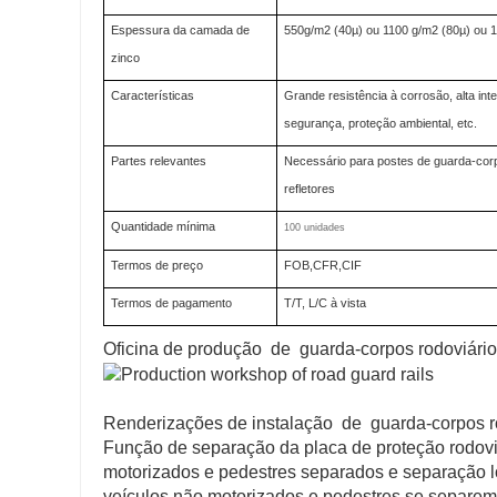
Espessura da camada de
550g/m2 (40µ) ou 1100 g/m2 (80µ) ou 1
zinco
Características
Grande resistência à corrosão, alta int
segurança, proteção ambiental, etc.
Partes relevantes
Necessário para postes de guarda-corpo
refletores
Quantidade mínima
100 unidades
Termos de preço
FOB,CFR,CIF
Termos de pagamento
T/T, L/C à vista
Oficina de produção de guarda-corpos rodoviári
Renderizações de instalação de guarda-corpos r
Função de separação da placa de proteção rodoviá
motorizados e pedestres separados e separação l
veículos não motorizados e pedestres se separem