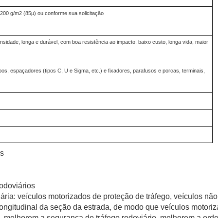
200 g/m2 (85µ) ou conforme sua solicitação
ensidade, longa e durável, com boa resistência ao impacto, baixo custo, longa vida, maior
s, espaçadores (tipos C, U e Sigma, etc.) e fixadores, parafusos e porcas, terminais,
os
odoviários
ria: veículos motorizados de proteção de tráfego, veículos não
ongitudinal da seção da estrada, de modo que veículos motoriz
, melhorem a segurança do tráfego rodoviário, melhorem a ord