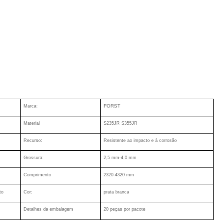
FORST
Marca:
Material
S235JR S355JR
Recurso:
Resistente ao impacto e à corrosão
Grossura:
2,5 mm-4,0 mm
Comprimento
2320-4320 mm
to
Cor:
prata branca
Detalhes da embalagem
20 peças por pacote