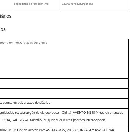
capacidade de fornecimento
15.000 toneladas/por ano
iários
ios
10/4000/4320W:306/310/312/380
 quente ou pulverizado de plástico
 onduladas para proteção de via expressa - China), AASHTO M180 (vigas de chapa de
 - EUA), RAL RG620 (alemão) ou quaisquer outros padrões internacionais
10025 e Gr. Dac de acordo com ASTM A283M) ou S355JR (ASTM A529M 1994)