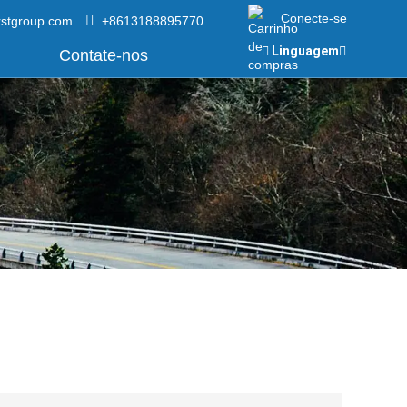
Conecte-se
rstgroup.com
+8613188895770
Linguagem
Contate-nos