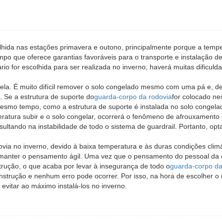
lhida nas estações primavera e outono, principalmente porque a temp
 que oferece garantias favoráveis ​​para o transporte e instalação d
io for escolhida para ser realizada no inverno, haverá muitas dificuld
gela. É muito difícil remover o solo congelado mesmo com uma pá e, d
o. Se a estrutura de suporte do
guarda-corpo da rodovia
for colocado ne
 mesmo tempo, como a estrutura de suporte é instalada no solo congela
ratura subir e o solo congelar, ocorrerá o fenômeno de afrouxamento 
sultando na instabilidade de todo o sistema de guardrail. Portanto, opt
ovia no inverno, devido à baixa temperatura e às duras condições clim
 manter o pensamento ágil. Uma vez que o pensamento do pessoal da 
rução, o que acaba por levar à insegurança de todo o
guarda-corpo d
onstrução e nenhum erro pode ocorrer. Por isso, na hora de escolher 
evitar ao máximo instalá-los no inverno.