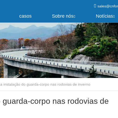
sales@cnfo
casos
Sobre nós
Notícias
da instalação do guarda-corpo nas rodovias de inverno
o guarda-corpo nas rodovias de