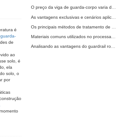
O preço da viga de guarda-corpo varia devido a vários fatores
As vantagens exclusivas e cenários aplicáveis ​​do guarda-corpo rodoviário
Os principais métodos de tratamento de superfície para vigas de guarda-corpo
eratura é
e
guarda-
Materiais comuns utilizados no processamento de guarda-corpos rodoviários
ades de
Analisando as vantagens do guardrail rodoviário
evido ao
sse solo, é
do, ela
do solo, o
ar por
áticas
construção
a
o momento