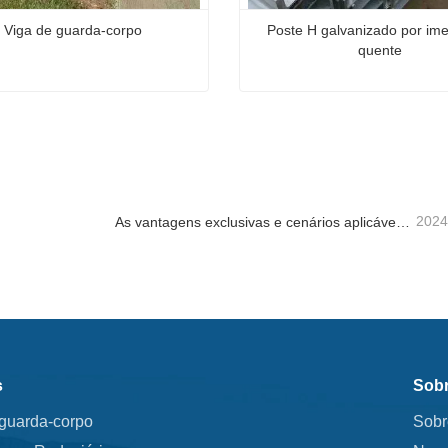
Viga de guarda-corpo
Poste H galvanizado por ime
quente
 guarda-corpo
e agora
Contate agora
2024
As vantagens exclusivas e cenários aplicáveis ​​do guarda-corpo rodoviário
s
Sobr
 guarda-corpo
Sobr