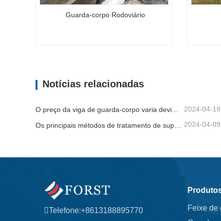
Guarda-corpo Rodoviário
Guarda-corpo Rodoviário
Viga de
Contate agora
Contat
Notícias relacionadas
2024-04-18
O preço da viga de guarda-corpo varia devido a vários fatores
2024-04-09
Os principais métodos de tratamento de superfície para vigas de guarda-corpo
Produto
Feixe de
Telefone:
+8613188895770