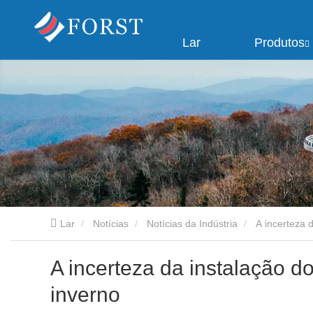
Lar
Produtos
Lar
Notícias
Notícias da Indústria
A incerteza 
A incerteza da instalação d
inverno