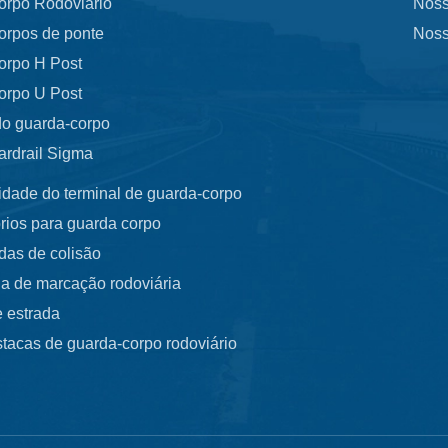
orpo Rodoviário
Noss
orpos de ponte
Noss
orpo H Post
orpo U Post
do guarda-corpo
ardrail Sigma
idade do terminal de guarda-corpo
rios para guarda corpo
das de colisão
a de marcação rodoviária
 estrada
tacas de guarda-corpo rodoviário