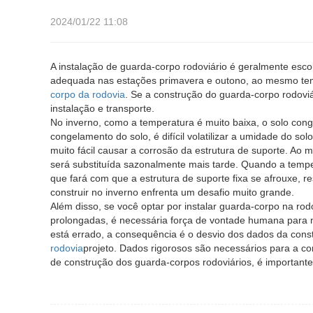
2024/01/22 11:08
A instalação de guarda-corpo rodoviário é geralmente esco
adequada nas estações primavera e outono, ao mesmo tempo
corpo da rodovia
. Se a construção do guarda-corpo rodoviár
instalação e transporte.
No inverno, como a temperatura é muito baixa, o solo con
congelamento do solo, é difícil volatilizar a umidade do sol
muito fácil causar a corrosão da estrutura de suporte. Ao
será substituída sazonalmente mais tarde. Quando a tempe
que fará com que a estrutura de suporte fixa se afrouxe, re
construir no inverno enfrenta um desafio muito grande.
Além disso, se você optar por instalar guarda-corpo na rod
prolongadas, é necessária força de vontade humana para
está errado, a consequência é o desvio dos dados da const
rodovia
projeto. Dados rigorosos são necessários para a c
de construção dos guarda-corpos rodoviários, é importante 