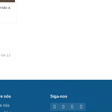
rsão a 
Poste H galvanizado por imersão a quente
-04-13
e nós
Siga-nos
e nós