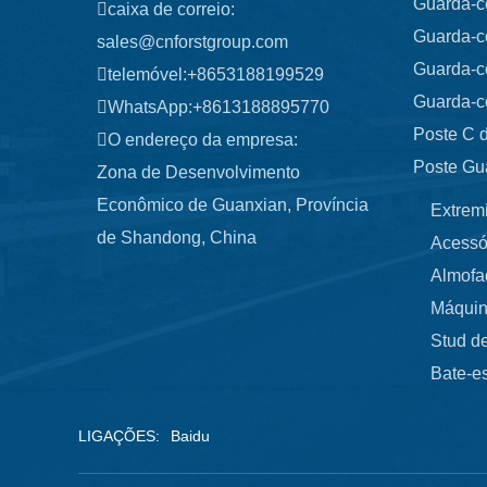
Guarda-c
caixa de correio:
Guarda-c
sales@cnforstgroup.com
Guarda-c
telemóvel:
+8653188199529
Guarda-c
WhatsApp:
+8613188895770
Poste C 
O endereço da empresa:
Poste Gu
Zona de Desenvolvimento
Econômico de Guanxian, Província
Extrem
de Shandong, China
Acessó
Almofa
Máquin
Stud de
Bate-es
LIGAÇÕES:
Baidu