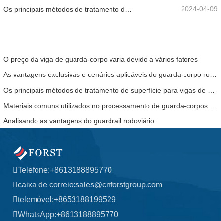
2024-04-09
Os principais métodos de tratamento de superfície para vigas de guarda-corpo
O preço da viga de guarda-corpo varia devido a vários fatores
As vantagens exclusivas e cenários aplicáveis ​​do guarda-corpo rodoviário
Os principais métodos de tratamento de superfície para vigas de guarda-corpo
Materiais comuns utilizados no processamento de guarda-corpos rodoviários
Analisando as vantagens do guardrail rodoviário
Telefone:
+8613188895770
caixa de correio:
sales@cnforstgroup.com
telemóvel:
+8653188199529
WhatsApp:
+8613188895770